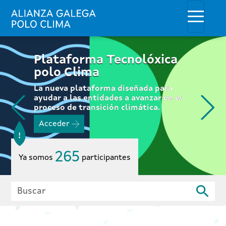
Pasar al contenido principal
Toggle
Inicio
Plataforma Tecnolóxica
polo Clima
La nueva plataforma diseñada para
ayudar a las entidades a avanzar en el
proceso de transición climática.
Acceder
265
Ya somos
participantes
Buscar