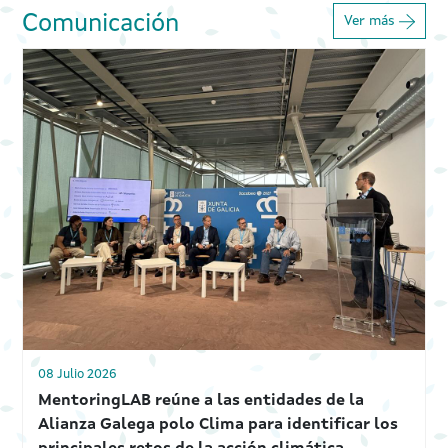
comuni
Comunicación
Ver más
08 Julio 2026
MentoringLAB reúne a las entidades de la
Alianza Galega polo Clima para identificar los